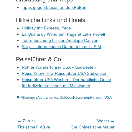
Tipps gegen Blasen an den Füßen
Hilfreiche Links und Hotels
Holiday Inn Express, Page
La Quinta by Wyndham Page at Lake Powell
Tourenbuchung für den Antelope Canyon
Saily – Internationale Datentarife per eSIM
Reiseführer & Co.
Rother Wanderführer USA – Südwesten
Reise Know-How Reiseführer USA Südwesten
Reiseführer USA Westen – Der handliche Guide
für Individualreisende mit Mietwagen
Kategorien
Allgemein
,
Nordamerika
,
Outdoor
,
Regionen
,
Reiseart
,
USA
Beitragsnavigation
← Zurück
Weiter →
Vorhergehender
Nächster
The (small) Wave
Die Chinesische Mauer