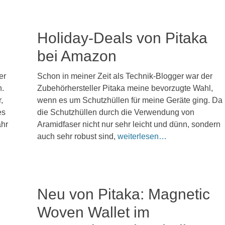
Holiday-Deals von Pitaka
bei Amazon
Veröffentlicht
er
Schon in meiner Zeit als Technik-Blogger war der
am
8.
n.
Zubehörhersteller Pitaka meine bevorzugte Wahl,
Dezember
,
wenn es um Schutzhüllen für meine Geräte ging. Da
2025
es
die Schutzhüllen durch die Verwendung von
Kommentieren
ahr
Aramidfaser nicht nur sehr leicht und dünn, sondern
auch sehr robust sind,
weiterlesen…
Neu von Pitaka: Magnetic
Woven Wallet im