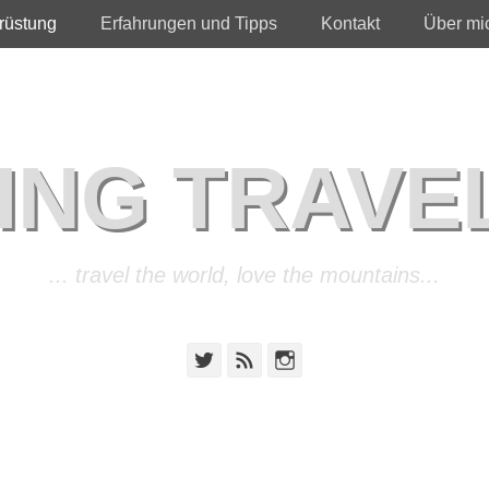
rüstung
Erfahrungen und Tipps
Kontakt
Über mi
ING TRAVE
... travel the world, love the mountains...
Twitter
Feed
Instagram