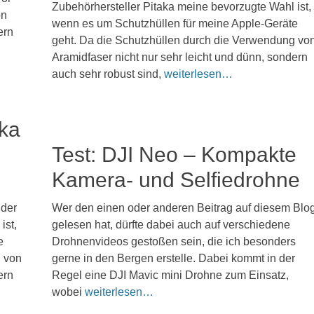
am
2.
Zubehörhersteller Pitaka meine bevorzugte Wahl ist,
on
Januar
wenn es um Schutzhüllen für meine Apple-Geräte
2025
ern
geht. Da die Schutzhüllen durch die Verwendung vo
Kommentieren
Aramidfaser nicht nur sehr leicht und dünn, sondern
auch sehr robust sind,
weiterlesen…
aka
Test: DJI Neo – Kompakte
Kamera- und Selfiedrohne
Veröffentlicht
 der
Wer den einen oder anderen Beitrag auf diesem Blo
am
11.
ist,
gelesen hat, dürfte dabei auch auf verschiedene
September
e
Drohnenvideos gestoßen sein, die ich besonders
2024
g von
gerne in den Bergen erstelle. Dabei kommt in der
Kommentieren
ern
Regel eine DJI Mavic mini Drohne zum Einsatz,
wobei
weiterlesen…