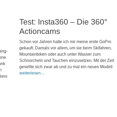
Test: Insta360 – Die 360°
Actioncams
Veröffentlicht
Schon vor Jahren hatte ich mir meine erste GoPro
am
17.
gekauft. Damals vor allem, um sie beim Skifahren,
ing-
April
Mountainbiken oder auch unter Wasser zum
2024
one
Schnorcheln und Tauchen einzusetzen. Mit der Zeit
ank
Kommentieren
gesellte sich zwar ab und zu mal ein neues Modell
n
weiterlesen…
 dass