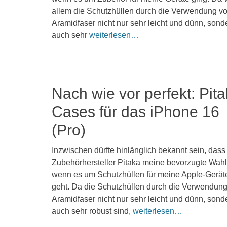
2025
allem die Schutzhüllen durch die Verwendung v
Kommentieren
Aramidfaser nicht nur sehr leicht und dünn, sond
auch sehr
weiterlesen…
Nach wie vor perfekt: Pit
Cases für das iPhone 16
(Pro)
Veröffentlicht
Inzwischen dürfte hinlänglich bekannt sein, dass
am
30.
Zubehörhersteller Pitaka meine bevorzugte Wahl 
September
wenn es um Schutzhüllen für meine Apple-Gerät
2024
geht. Da die Schutzhüllen durch die Verwendun
Kommentieren
Aramidfaser nicht nur sehr leicht und dünn, sond
auch sehr robust sind,
weiterlesen…