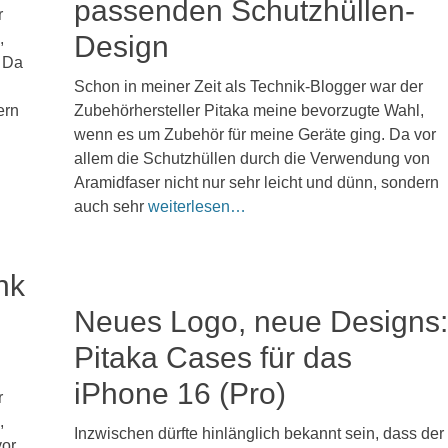
passenden Schutzhüllen-
r
,
Design
. Da
Veröffentlicht
Schon in meiner Zeit als Technik-Blogger war der
am
15.
ern
Zubehörhersteller Pitaka meine bevorzugte Wahl,
Juli
wenn es um Zubehör für meine Geräte ging. Da vor
2025
allem die Schutzhüllen durch die Verwendung von
Kommentieren
Aramidfaser nicht nur sehr leicht und dünn, sondern
auch sehr
weiterlesen…
nk
Neues Logo, neue Designs:
Pitaka Cases für das
iPhone 16 (Pro)
r
,
Veröffentlicht
Inzwischen dürfte hinlänglich bekannt sein, dass der
vor