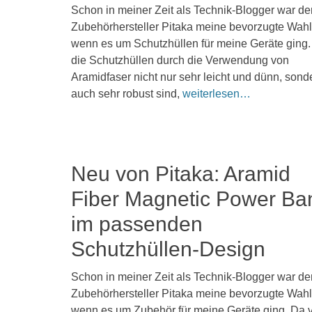
Veröffentlicht
Schon in meiner Zeit als Technik-Blogger war de
am
20.
Zubehörhersteller Pitaka meine bevorzugte Wahl
November
wenn es um Schutzhüllen für meine Geräte ging
2025
die Schutzhüllen durch die Verwendung von
Kommentieren
Aramidfaser nicht nur sehr leicht und dünn, sond
auch sehr robust sind,
weiterlesen…
Neu von Pitaka: Aramid
Fiber Magnetic Power Ba
im passenden
Schutzhüllen-Design
Veröffentlicht
Schon in meiner Zeit als Technik-Blogger war de
am
29.
Zubehörhersteller Pitaka meine bevorzugte Wahl
Mai
wenn es um Zubehör für meine Geräte ging. Da 