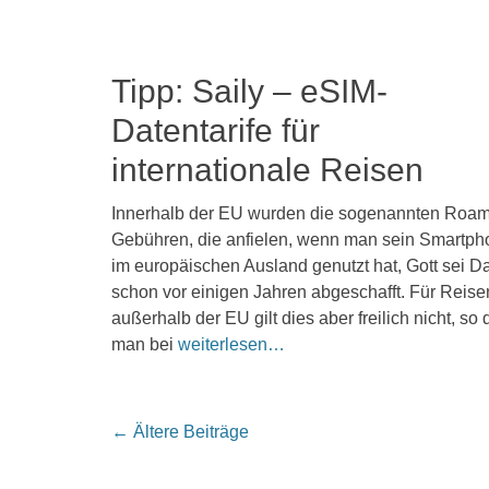
Tipp: Saily – eSIM-
Datentarife für
internationale Reisen
Veröffentlicht
Innerhalb der EU wurden die sogenannten Roam
am
6.
Gebühren, die anfielen, wenn man sein Smartph
Juni
im europäischen Ausland genutzt hat, Gott sei D
2024
schon vor einigen Jahren abgeschafft. Für Reise
Kommentieren
außerhalb der EU gilt dies aber freilich nicht, so
man bei
weiterlesen…
Beitrags-
←
Ältere Beiträge
Navigation