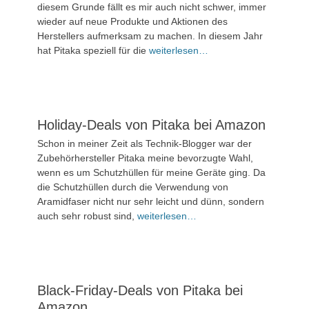
Dezember
diesem Grunde fällt es mir auch nicht schwer, immer
2025
wieder auf neue Produkte und Aktionen des
Herstellers aufmerksam zu machen. In diesem Jahr
Kommentieren
hat Pitaka speziell für die
weiterlesen…
Holiday-Deals von Pitaka bei Amazon
Veröffentlicht
Schon in meiner Zeit als Technik-Blogger war der
am
8.
Zubehörhersteller Pitaka meine bevorzugte Wahl,
Dezember
wenn es um Schutzhüllen für meine Geräte ging. Da
2025
die Schutzhüllen durch die Verwendung von
Aramidfaser nicht nur sehr leicht und dünn, sondern
Kommentieren
auch sehr robust sind,
weiterlesen…
Black-Friday-Deals von Pitaka bei
Amazon