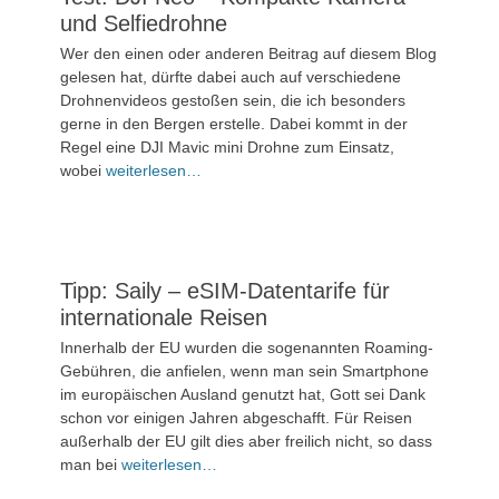
und Selfiedrohne
Veröffentlicht
Wer den einen oder anderen Beitrag auf diesem Blog
am
11.
gelesen hat, dürfte dabei auch auf verschiedene
September
Drohnenvideos gestoßen sein, die ich besonders
2024
gerne in den Bergen erstelle. Dabei kommt in der
Regel eine DJI Mavic mini Drohne zum Einsatz,
Kommentieren
wobei
weiterlesen…
Tipp: Saily – eSIM-Datentarife für
internationale Reisen
Veröffentlicht
Innerhalb der EU wurden die sogenannten Roaming-
am
6.
Gebühren, die anfielen, wenn man sein Smartphone
Juni
im europäischen Ausland genutzt hat, Gott sei Dank
2024
schon vor einigen Jahren abgeschafft. Für Reisen
außerhalb der EU gilt dies aber freilich nicht, so dass
Kommentieren
man bei
weiterlesen…