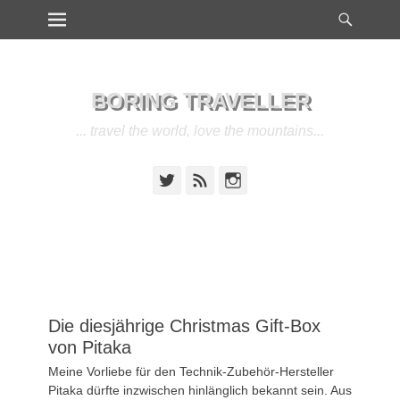
Heade
Primärmenu
Weiter
Toggl
zum
Inhalt
BORING TRAVELLER
... travel the world, love the mountains...
Twitter
Feed
Instagram
Die diesjährige Christmas Gift-Box
von Pitaka
Veröffentlicht
Meine Vorliebe für den Technik-Zubehör-Hersteller
am
16.
Pitaka dürfte inzwischen hinlänglich bekannt sein. Aus