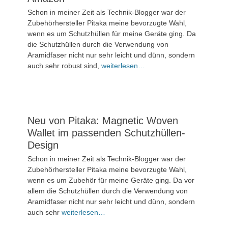
Veröffentlicht
Schon in meiner Zeit als Technik-Blogger war der
am
20.
Zubehörhersteller Pitaka meine bevorzugte Wahl,
November
wenn es um Schutzhüllen für meine Geräte ging. Da
2025
die Schutzhüllen durch die Verwendung von
Aramidfaser nicht nur sehr leicht und dünn, sondern
Kommentieren
auch sehr robust sind,
weiterlesen…
Neu von Pitaka: Magnetic Woven
Wallet im passenden Schutzhüllen-
Design
Veröffentlicht
Schon in meiner Zeit als Technik-Blogger war der
am
15.
Zubehörhersteller Pitaka meine bevorzugte Wahl,
Juli
wenn es um Zubehör für meine Geräte ging. Da vor
2025
allem die Schutzhüllen durch die Verwendung von
Aramidfaser nicht nur sehr leicht und dünn, sondern
Kommentieren
auch sehr
weiterlesen…