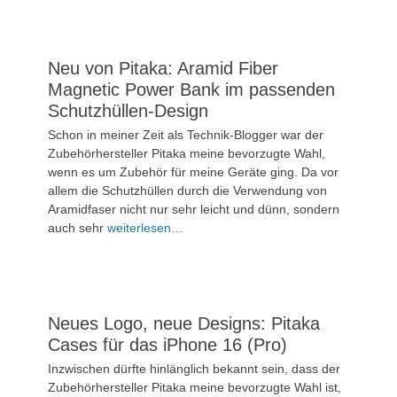
Neu von Pitaka: Aramid Fiber
Magnetic Power Bank im passenden
Schutzhüllen-Design
Veröffentlicht
Schon in meiner Zeit als Technik-Blogger war der
am
29.
Zubehörhersteller Pitaka meine bevorzugte Wahl,
Mai
wenn es um Zubehör für meine Geräte ging. Da vor
2025
allem die Schutzhüllen durch die Verwendung von
Aramidfaser nicht nur sehr leicht und dünn, sondern
Kommentieren
auch sehr
weiterlesen…
Neues Logo, neue Designs: Pitaka
Cases für das iPhone 16 (Pro)
Veröffentlicht
Inzwischen dürfte hinlänglich bekannt sein, dass der
am
2.
Zubehörhersteller Pitaka meine bevorzugte Wahl ist,