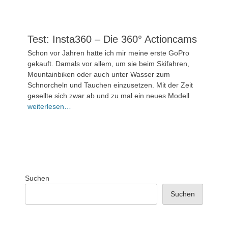
Test: Insta360 – Die 360° Actioncams
Veröffentlicht
Schon vor Jahren hatte ich mir meine erste GoPro
am
17.
gekauft. Damals vor allem, um sie beim Skifahren,
April
Mountainbiken oder auch unter Wasser zum
2024
Schnorcheln und Tauchen einzusetzen. Mit der Zeit
gesellte sich zwar ab und zu mal ein neues Modell
Kommentieren
weiterlesen…
Suchen
Suchen