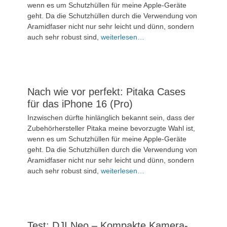
Januar
wenn es um Schutzhüllen für meine Apple-Geräte
2025
geht. Da die Schutzhüllen durch die Verwendung von
Aramidfaser nicht nur sehr leicht und dünn, sondern
Kommentieren
auch sehr robust sind,
weiterlesen…
Nach wie vor perfekt: Pitaka Cases
für das iPhone 16 (Pro)
Veröffentlicht
Inzwischen dürfte hinlänglich bekannt sein, dass der
am
30.
Zubehörhersteller Pitaka meine bevorzugte Wahl ist,
September
wenn es um Schutzhüllen für meine Apple-Geräte
2024
geht. Da die Schutzhüllen durch die Verwendung von
Aramidfaser nicht nur sehr leicht und dünn, sondern
Kommentieren
auch sehr robust sind,
weiterlesen…
Test: DJI Neo – Kompakte Kamera-