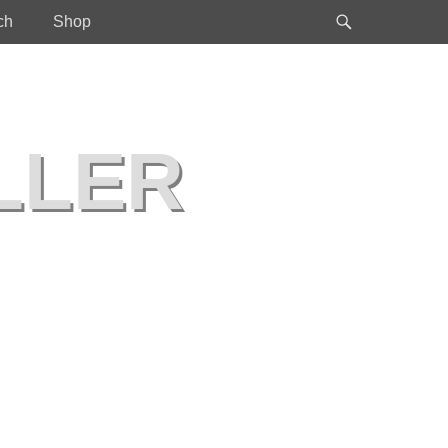
Header
ch
Shop
Toggle
LLER