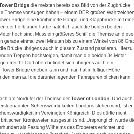
Tower Bridge
die meisten bereits das Bild von der Zugbrücke
er die Themse vor Augen haben – einem DER großen Wahrzeiche
ower Bridge eine kombinierte Hänge- und Klappbrücke mit eine
en der hellblauen Farbe natürlich auch die beiden beiden
ter hoch sind. Muss ein größeres Schiff die Themse an diese
e in gerade einmal zwei Minuten bis zu einem Winkel von 86 Gra
ie Brücke übrigens auch in diesem Zustand passieren. Hierzu
enden Treppen hochsteigen, damit man die beiden 34 Meter
 erreicht. Dort oben befindet sich übrigens auch ein
Tower Bridge erleben kann und man hat in luftiger Höhe
 den man auf die darunterliegenden Fahrspuren blicken kann.
t sich am Nordufer der Themse der
Tower of London
. Und auch
meistgenannten Sehenswürdigkeiten Londons stehen wird, ist er
ehenswürdigkeit im Vereinigten Königreich. Dies dürfte nicht
e britischen Kronjuwelen ausgestellt sind. Ursprünglich wurde di
rhundert als Festung Wilhelms des Eroberers errichtet und