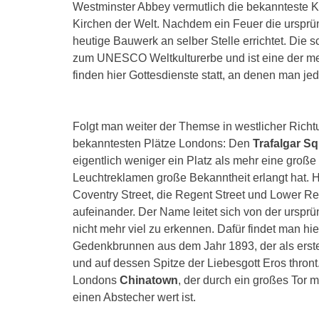
Westminster Abbey vermutlich die bekannteste K
Kirchen der Welt. Nachdem ein Feuer die ursprün
heutige Bauwerk an selber Stelle errichtet. Di
zum UNESCO Weltkulturerbe und ist eine der me
finden hier Gottesdienste statt, an denen man je
Folgt man weiter der Themse in westlicher Rich
bekanntesten Plätze Londons: Den
Trafalgar S
eigentlich weniger ein Platz als mehr eine groß
Leuchtreklamen große Bekanntheit erlangt hat. H
Coventry Street, die Regent Street und Lower Reg
aufeinander. Der Name leitet sich von der ursprü
nicht mehr viel zu erkennen. Dafür findet man hi
Gedenkbrunnen aus dem Jahr 1893, der als ers
und auf dessen Spitze der Liebesgott Eros thront
Londons
Chinatown
, der durch ein großes Tor
einen Abstecher wert ist.