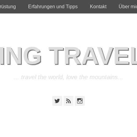
rüstung
Erfahrungen und Tipps
Kontakt
Über mi
ING TRAVE
... travel the world, love the mountains...
Twitter
Feed
Instagram