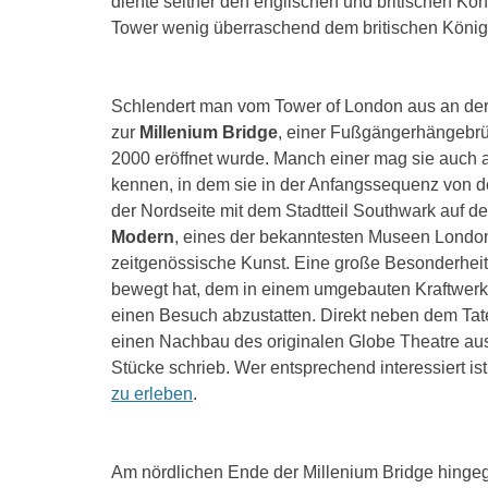
diente seither den englischen und britischen K
Tower wenig überraschend dem britischen Köni
Schlendert man vom Tower of London aus an de
zur
Millenium Bridge
, einer Fußgängerhängebrü
2000 eröffnet wurde. Manch einer mag sie auch a
kennen, in dem sie in der Anfangssequenz von den
der Nordseite mit dem Stadtteil Southwark auf d
Modern
, eines der bekanntesten Museen London
zeitgenössische Kunst. Eine große Besonderheit is
bewegt hat, dem in einem umgebauten Kraftwerk
einen Besuch abzustatten. Direkt neben dem Ta
einen Nachbau des originalen Globe Theatre aus
Stücke schrieb. Wer entsprechend interessiert ist
zu erleben
.
Am nördlichen Ende der Millenium Bridge hingeg