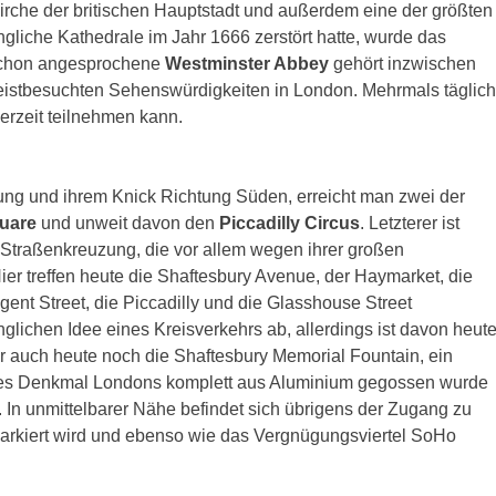
irche der britischen Hauptstadt und außerdem eine der größten
gliche Kathedrale im Jahr 1666 zerstört hatte, wurde das
e schon angesprochene
Westminster Abbey
gehört inzwischen
istbesuchten Sehenswürdigkeiten in London. Mehrmals täglich
derzeit teilnehmen kann.
tung und ihrem Knick Richtung Süden, erreicht man zwei der
quare
und unweit davon den
Piccadilly Circus
. Letzterer ist
e Straßenkreuzung, die vor allem wegen ihrer großen
ier treffen heute die Shaftesbury Avenue, der Haymarket, die
ent Street, die Piccadilly und die Glasshouse Street
nglichen Idee eines Kreisverkehrs ab, allerdings ist davon heut
er auch heute noch die Shaftesbury Memorial Fountain, ein
tes Denkmal Londons komplett aus Aluminium gegossen wurde
. In unmittelbarer Nähe befindet sich übrigens der Zugang zu
 markiert wird und ebenso wie das Vergnügungsviertel SoHo