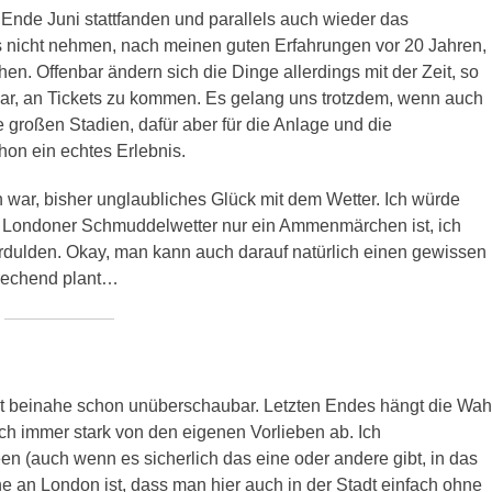
de Juni stattfanden und parallels auch wieder das
uns nicht nehmen, nach meinen guten Erfahrungen vor 20 Jahren,
n. Offenbar ändern sich die Dinge allerdings mit der Zeit, so
war, an Tickets zu kommen. Es gelang uns trotzdem, wenn auch
ie großen Stadien, dafür aber für die Anlage und die
on ein echtes Erlebnis.
n war, bisher unglaubliches Glück mit dem Wetter. Ich würde
s Londoner Schmuddelwetter nur ein Ammenmärchen ist, ich
erdulden. Okay, man kann auch darauf natürlich einen gewissen
prechend plant…
t beinahe schon unüberschaubar. Letzten Endes hängt die Wah
h immer stark von den eigenen Vorlieben ab. Ich
n (auch wenn es sicherlich das eine oder andere gibt, in das
e an London ist, dass man hier auch in der Stadt einfach ohne