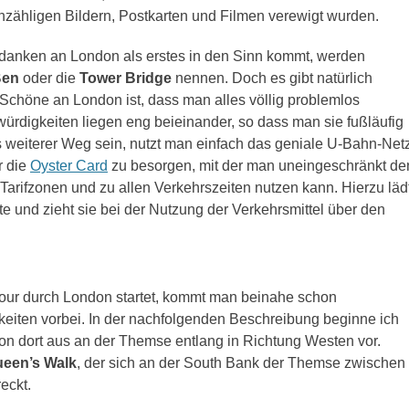
unzähligen Bildern, Postkarten und Filmen verewigt wurden.
danken an London als erstes in den Sinn kommt, werden
Ben
oder die
Tower Bridge
nennen. Doch es gibt natürlich
chöne an London ist, dass man alles völlig problemlos
ürdigkeiten liegen eng beieinander, so dass man sie fußläufig
s weiterer Weg sein, nutzt man einfach das geniale U-Bahn-Net
r die
Oyster Card
zu besorgen, mit der man uneingeschränkt de
Tarifzonen und zu allen Verkehrszeiten nutzen kann. Hierzu läd
 und zieht sie bei der Nutzung der Verkehrsmittel über den
ur durch London startet, kommt man beinahe schon
eiten vorbei. In der nachfolgenden Beschreibung beginne ich
on dort aus an der Themse entlang in Richtung Westen vor.
een’s Walk
, der sich an der South Bank der Themse zwischen
eckt.