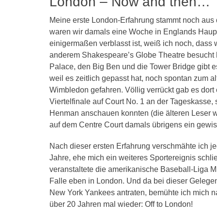
London – Now and then…
Meine erste London-Erfahrung stammt noch aus d
waren wir damals eine Woche in Englands Haupt
einigermaßen verblasst ist, weiß ich noch, dass 
anderem Shakespeare’s Globe Theatre besucht
Palace, den Big Ben und die Tower Bridge gibt 
weil es zeitlich gepasst hat, noch spontan zum 
Wimbledon gefahren. Völlig verrückt gab es dort
Viertelfinale auf Court No. 1 an der Tageskasse,
Henman anschauen konnten (die älteren Leser we
auf dem Centre Court damals übrigens ein gewis
Nach dieser ersten Erfahrung verschmähte ich 
Jahre, ehe mich ein weiteres Sportereignis schli
veranstaltete die amerikanische Baseball-Liga M
Falle eben in London. Und da bei dieser Geleg
New York Yankees antraten, bemühte ich mich nat
über 20 Jahren mal wieder: Off to London!