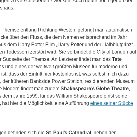
önigen zu verschiedenen Zwecken. Auch heute noch gehört der
gshaus.
r Themse entlang Richtung Westen, gelangt man automatisch
cke über den Fluss, die dem Namen entsprechend im Jahr
us dem Harry Potter Film „Harry Potter und der Halbblutprinz“
 Todessern zerstört wird. Sie verbindet die City of London auf
er Südseite der Themse. An Letzterer findet man das
Tate
s und eines der weltweit größten Museen für moderne und
t, dass der Eintritt hier kostenlos ist, was selbst mich dazu
, der früheren Bankside Power Station, residierenden Museum
te Modern findet man zudem
Shakespeare’s Globe Theatre
,
 dem Jahre 1599, für das William Shakespeare einst seine
, hat hier die Möglichkeit, eine Aufführung
eines seiner Stücke
en befinden sich die
St. Paul’s Cathedral
, neben der