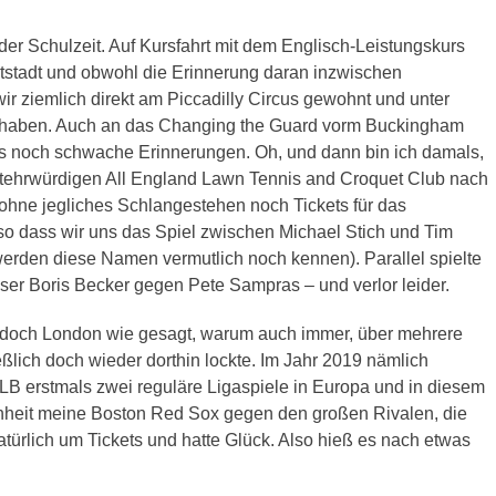
er Schulzeit. Auf Kursfahrt mit dem Englisch-Leistungskurs
stadt und obwohl die Erinnerung daran inzwischen
wir ziemlich direkt am Piccadilly Circus gewohnt und unter
 haben. Auch an das Changing the Guard vorm Buckingham
es noch schwache Erinnerungen. Oh, und dann bin ich damals,
altehrwürdigen All England Lawn Tennis and Croquet Club nach
 ohne jegliches Schlangestehen noch Tickets für das
 so dass wir uns das Spiel zwischen Michael Stich und Tim
rden diese Namen vermutlich noch kennen). Parallel spielte
ser Boris Becker gegen Pete Sampras – und verlor leider.
jedoch London wie gesagt, warum auch immer, über mehrere
eßlich doch wieder dorthin lockte. Im Jahr 2019 nämlich
LB erstmals zwei reguläre Ligaspiele in Europa und in diesem
enheit meine Boston Red Sox gegen den großen Rivalen, die
ürlich um Tickets und hatte Glück. Also hieß es nach etwas