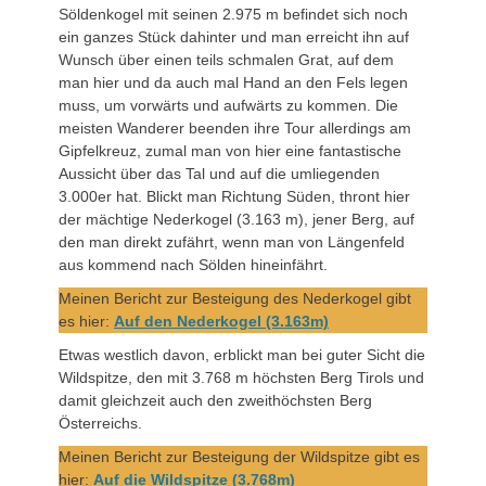
Söldenkogel mit seinen 2.975 m befindet sich noch
ein ganzes Stück dahinter und man erreicht ihn auf
Wunsch über einen teils schmalen Grat, auf dem
man hier und da auch mal Hand an den Fels legen
muss, um vorwärts und aufwärts zu kommen. Die
meisten Wanderer beenden ihre Tour allerdings am
Gipfelkreuz, zumal man von hier eine fantastische
Aussicht über das Tal und auf die umliegenden
3.000er hat. Blickt man Richtung Süden, thront hier
der mächtige Nederkogel (3.163 m), jener Berg, auf
den man direkt zufährt, wenn man von Längenfeld
aus kommend nach Sölden hineinfährt.
Meinen Bericht zur Besteigung des Nederkogel gibt
es hier:
Auf den Nederkogel (3.163m)
Etwas westlich davon, erblickt man bei guter Sicht die
Wildspitze, den mit 3.768 m höchsten Berg Tirols und
damit gleichzeit auch den zweithöchsten Berg
Österreichs.
Meinen Bericht zur Besteigung der Wildspitze gibt es
hier:
Auf die Wildspitze (3.768m)