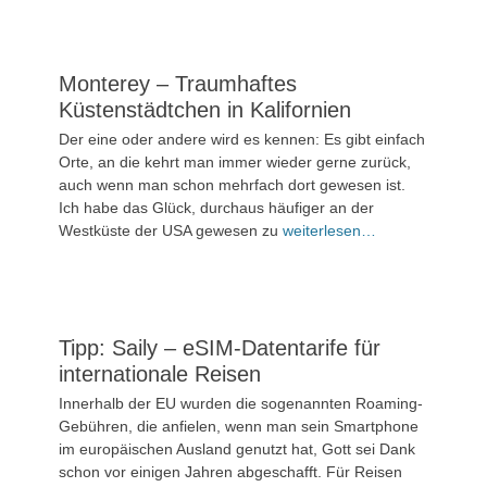
Monterey – Traumhaftes
Küstenstädtchen in Kalifornien
Veröffentlicht
Der eine oder andere wird es kennen: Es gibt einfach
am
8.
Orte, an die kehrt man immer wieder gerne zurück,
Juni
auch wenn man schon mehrfach dort gewesen ist.
2024
Ich habe das Glück, durchaus häufiger an der
Westküste der USA gewesen zu
weiterlesen…
1
Kommentar
Tipp: Saily – eSIM-Datentarife für
internationale Reisen
Veröffentlicht
Innerhalb der EU wurden die sogenannten Roaming-
am
6.
Gebühren, die anfielen, wenn man sein Smartphone
Juni
im europäischen Ausland genutzt hat, Gott sei Dank
2024
schon vor einigen Jahren abgeschafft. Für Reisen