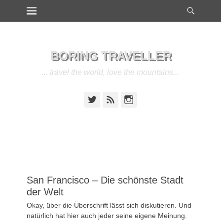
Heade
Primärmenu
Weiter
Toggl
zum
Inhalt
BORING TRAVELLER
... travel the world, love the mountains...
Twitter
Feed
Instagram
San Francisco – Die schönste Stadt
der Welt
Veröffentlicht
Okay, über die Überschrift lässt sich diskutieren. Und
am
19.
natürlich hat hier auch jeder seine eigene Meinung.