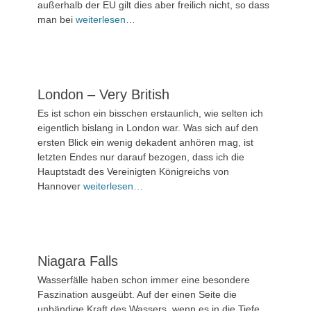
außerhalb der EU gilt dies aber freilich nicht, so dass
Kommentieren
man bei
weiterlesen…
London – Very British
Veröffentlicht
Es ist schon ein bisschen erstaunlich, wie selten ich
am
16.
eigentlich bislang in London war. Was sich auf den
Mai
ersten Blick ein wenig dekadent anhören mag, ist
2024
letzten Endes nur darauf bezogen, dass ich die
Hauptstadt des Vereinigten Königreichs von
3
Hannover
weiterlesen…
Kommentare
Niagara Falls
Veröffentlicht
Wasserfälle haben schon immer eine besondere
am
3.
Faszination ausgeübt. Auf der einen Seite die
Mai
unbändige Kraft des Wassers, wenn es in die Tiefe