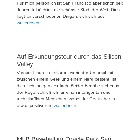
Juni
Für mich persönlich ist San Francisco aber schon seit
2024
Jahren tatsächlich die schönste Stadt der Welt. Dies
liegt an verschiedenen Dingen, sich sich aus
3
weiterlesen…
Kommentare
Auf Erkundungstour durch das Silicon
Valley
Veröffentlicht
Versucht man zu erklären, worin der Unterschied
am
17.
zwischen einem Geek und einem Nerd besteht, ist
Juni
dies nicht so ganz einfach. Beider Begriffe stehen in
2024
der Regel schließlich für einen intelligenten und
technikaffinen Menschen, wobei der Geek eher in
1
etwas positiverem
weiterlesen…
Kommentar
MLB Baseball im Oracle Park San