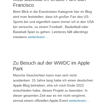
Francisco
Veröffentlicht
Beim Blick in die Eventreisen-Kategorie hier im Blog
am
15.
wird man feststellen, dass ich großer Fan des US-
Juni
Sports bin und eigentlich wann immer ich in den USA
2024
bin versuche, zu einem Football-, Basketball oder
Baseball-Spiel zu gehen. Letzteres fällt allerdings
1
meistens
weiterlesen…
Kommentar
Zu Besuch auf der WWDC im Apple
Park
Veröffentlicht
Manche Geschichten kann man sich nicht
am
12.
ausdenken. 15 Jahre lang habe ich einen deutschen
Juni
Apple-Blog betrieben, ehe ich mich Ende 2022
2024
entschieden habe, dieses Projekt zu beenden. In
dieser gesamten Zeit war es mir nicht vergönnt,
4
einmal einem offiziellen Apple-Event
weiterlesen…
Kommentare