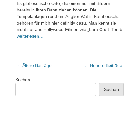
Veröffentlicht
Es gibt exotische Orte, die einen nur mit Bildern
am
2.
bereits in ihren Bann ziehen können. Die
April
Tempelanlagen rund um Angkor Wat in Kambodscha
2024
gehören für mich hier definitiv dazu. Man kennt sie
nicht nur aus Hollywood-Filmen wie „Lara Croft: Tomb
1
weiterlesen…
Kommentar
Beitrags-
←
Ältere Beiträge
←
Neuere Beiträge
Navigation
Suchen
Suchen