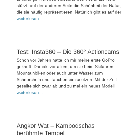
2024
stürzt, auf der anderen Seite die Schönheit der Natur,
die sie häufig repräsentieren. Natürlich gibt es auf der
Kommentieren
weiterlesen…
Test: Insta360 – Die 360° Actioncams
Veröffentlicht
Schon vor Jahren hatte ich mir meine erste GoPro
am
17.
gekauft. Damals vor allem, um sie beim Skifahren,
April
Mountainbiken oder auch unter Wasser zum
2024
Schnorcheln und Tauchen einzusetzen. Mit der Zeit
gesellte sich zwar ab und zu mal ein neues Modell
Kommentieren
weiterlesen…
Angkor Wat – Kambodschas
berühmte Tempel